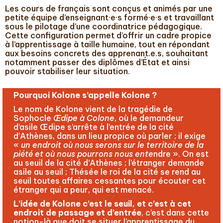
Les cours de français sont conçus et animés par une
petite équipe d’enseignant·e·s formé·e·s et travaillant
sous le pilotage d’une coordinatrice pédagogique.
Cette configuration permet d’offrir un cadre propice
à l’apprentissage à taille humaine, tout en répondant
aux besoins concrets des apprenant.e.s, souhaitant
notamment passer des diplômes d’État et ainsi
pouvoir stabiliser leur situation.
Pourquoi Kolone s’appelle Kolone ?
Le nom de Kolone vient de la tragédie de
Sophocle
Œdipe à Colone
, où le demandeur
d’asile Œdipe s’arrête à l’entrée de la cité
d’Athènes, dans un lieu propice où parler ; il exige
«
un endroit où nous serons sur le territoire de la
piété et où nous pourrons nous ente
ndre ». On est
au seuil de la cité d’Athènes ; l’étranger demande
asile au seuil ; Thésée le roi de la cité se rend au
seuil toutes affaires cessantes pour écouter cet
étranger qui a peur, qui est menacé.
L’idée de Kolone c’est le seuil, et c’est à cet
endroit de passage et d’entrée
, c’est dans cette
notion-là que doit se situer l’apprentissage du