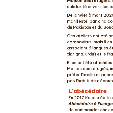
Maison des réfugiés
,
solidarité envers les e
De janvier à mars 2020
manifeste, par cinq co
du Pakistan et du Sou
Ces ateliers ont été b
coronavirus, mais il en
associant 6 langues ét
tigrigna, urdu) et le fr
Elles ont été affichées
Maison des réfugiés, i
prêter l’oreille et acco
pas l’habitude d’écout
L'abécédaire
En 2017 Kolone édite 
Abécédaire à l’usag
de commander chez vot