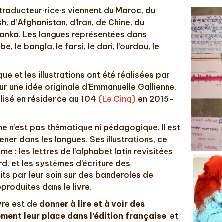
 traducteur·rice·s viennent du Maroc, du
, d’Afghanistan, d’Iran, de Chine, du
anka. Les langues représentées dans
e, le bangla, le farsi, le dari, l’ourdou, le
.
e et les illustrations ont été réalisées par
r une idée originale d’Emmanuelle Gallienne.
lisé en résidence au 104
(Le Cinq)
en 2015-
e n’est pas thématique ni pédagogique. Il est
ner dans les langues. Ses illustrations, ce
e : les lettres de l’alphabet latin revisitées
, et les systèmes d’écriture des
its par leur soin sur des banderoles de
produites dans le livre.
vre est de
donner à lire et à voir des
ement leur place dans l’édition française
, et