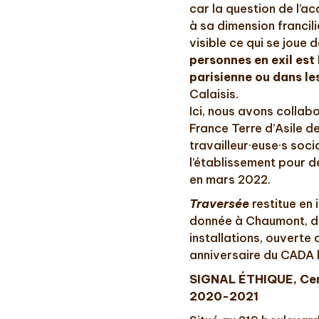
car la question de l’ac
à sa dimension francil
visible ce qui se joue d
personnes en exil est 
parisienne ou dans le
Calaisis.
Ici, nous avons colla
France Terre d’Asile d
travailleur·euse·s soc
l’établissement pour d
en mars 2022.
Traversée
restitue en 
donnée à Chaumont, d
installations, ouverte
anniversaire du CADA l
SIGNAL ÉTHIQUE, Cent
2020-2021