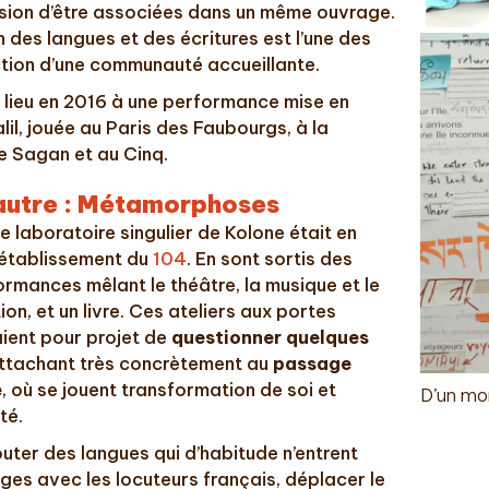
casion d’être associées dans un même ouvrage.
des langues et des écritures est l’une des
tion d’une communauté accueillante.
 lieu en 2016 à une performance mise en
il, jouée au Paris des Faubourgs, à la
e Sagan et au Cinq.
’autre : Métamorphoses
 laboratoire singulier de Kolone était en
 établissement du
104
. En sont sortis des
ormances mêlant le théâtre, la musique et le
ion, et un livre. Ces ateliers aux portes
ient pour projet de
questionner quelques
attachant très concrètement au
passage
e
, où se jouent transformation de soi et
D’un mo
té.
uter des langues qui d’habitude n’entrent
ges avec les locuteurs français, déplacer le