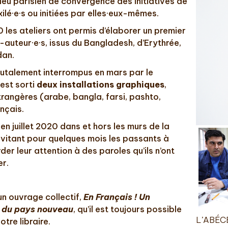
 lieu parisien de convergence des initiatives de
xilé·e·s ou initiées par elles·eux-mêmes.
 les ateliers ont permis d’élaborer un premier
-auteur·e·s, issus du Bangladesh, d’Erythrée,
dan.
rutalement interrompus en mars par le
 est sorti
deux installations graphiques
,
rangères (arabe, bangla, farsi, pashto,
ançais.
 en juillet 2020 dans et hors les murs de la
nvitant pour quelques mois les passants à
rder leur attention à des paroles qu’ils n’ont
er.
un ouvrage collectif,
En Français ! Un
e du pays nouveau
, qu’il est toujours possible
L’ABÉCÉ
re libraire.