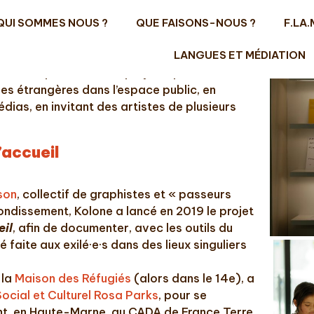
QUI SOMMES NOUS ?
QUE FAISONS-NOUS ?
F.LA.
LANGUES ET MÉDIATION
ne chaque année des projets qui s’intéressent
gues étrangères dans l’espace public, en
dias, en invitant des artistes de plusieurs
’accueil
son
, collectif de graphistes et « passeurs
ondissement, Kolone a lancé en 2019 le projet
eil
, afin de documenter, avec les outils du
é faite aux exilé·e·s dans des lieux singuliers
 la
Maison des Réfugiés
(alors dans le 14e), a
ocial et Culturel Rosa Parks
, pour se
t, en Haute-Marne, au CADA de France Terre