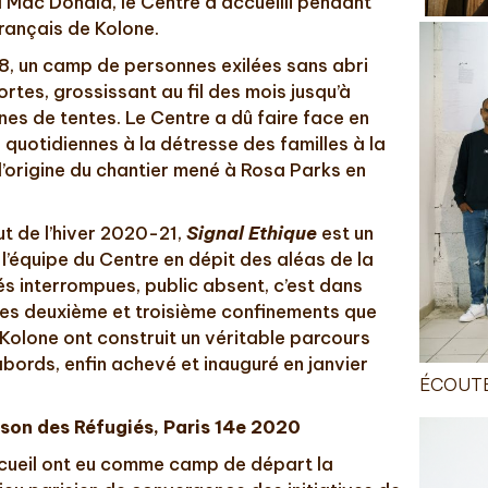
 Mac Donald, le Centre a accueilli pendant
français de Kolone.
18, un camp de personnes exilées sans abri
ortes, grossissant au fil des mois jusqu’à
es de tentes. Le Centre a dû faire face en
quotidiennes à la détresse des familles à la
 l’origine du chantier mené à Rosa Parks en
ut de l’hiver 2020-21,
Signal Ethique
est un
l’équipe du Centre en dépit des aléas de la
tés interrompues, public absent, c’est dans
des deuxième et troisième confinements que
Kolone ont construit un véritable parcours
abords, enfin achevé et inauguré en janvier
ÉCOUTE-
on des Réfugiés, Paris 14e 2020
ccueil ont eu comme camp de départ la