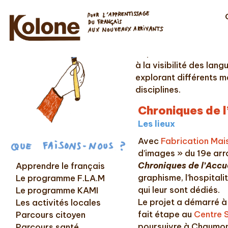
Depuis 2013 Kolone mè
à la visibilité des lan
explorant différents mé
disciplines.
Chroniques de l
Les lieux
Avec
Fabrication Mai
d’images » du 19e arr
Chroniques de l’Accu
Apprendre le français
graphisme, l’hospitalit
Le programme F.LA.M
qui leur sont dédiés.
Le programme KAMI
Le projet a démarré à
Les activités locales
fait étape au
Centre S
Parcours citoyen
poursuivre à Chaumon
Parcours santé