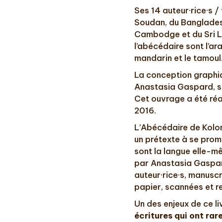
Ses 14 auteur·rice·s /
Soudan, du Bangladesh
Cambodge et du Sri L
l’abécédaire sont l’arab
mandarin et le tamoul
La conception graphiqu
Anastasia Gaspard, su
Cet ouvrage a été réa
2016.
L’Abécédaire de Kolon
un prétexte à se prome
sont la langue elle-mêm
par Anastasia Gaspard
auteur·rice·s, manuscr
papier, scannées et re
Un des enjeux de ce li
écritures qui ont rar